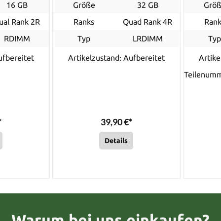
16 GB
Größe
32 GB
Grö
ual Rank 2R
Ranks
Quad Rank 4R
Rank
RDIMM
Typ
LRDIMM
Ty
ufbereitet
Artikelzustand: Aufbereitet
Artike
Teilenum
*
39,90 €*
Details
Warum bei uns einkaufen?