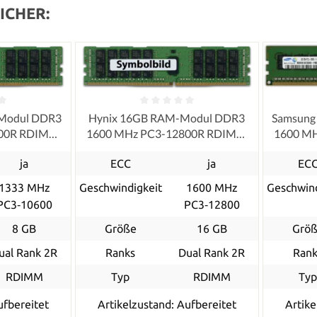
ICHER:
Modul DDR3
Hynix 16GB RAM-Modul DDR3
Samsung
600R RDIMM
1600 MHz PC3-12800R RDIMM
1600 M
ished
ECC, refurbished
ja
ECC
ja
EC
1333 MHz
Geschwindigkeit
1600 MHz
Geschwind
PC3‑10600
PC3‑12800
8 GB
Größe
16 GB
Grö
ual Rank 2R
Ranks
Dual Rank 2R
Rank
RDIMM
Typ
RDIMM
Ty
ufbereitet
Artikelzustand: Aufbereitet
Artike