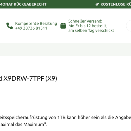
 MONAT RÜCKGABERECHT
KOSTENLOSE R
Schneller Versand:
Kompetente Beratung
Mo-Fr bis 12 bestellt,
+49 38736 81511
am selben Tag verschickt
ard X9DRW-7TPF (X9)
tsspeicheraufrüstung von 1TB kann höher sein als die Angabe
"Maximal das Maximum".