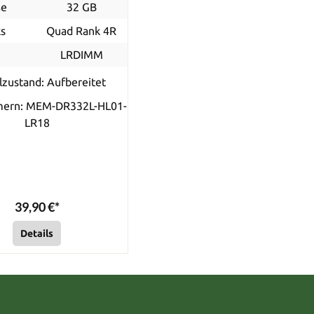
ße
32 GB
s
Quad Rank 4R
p
LRDIMM
lzustand: Aufbereitet
mern: MEM-DR332L-HL01-
LR18
39,90 €*
Details