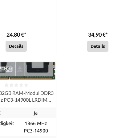
24,80 €*
34,90 €*
Details
Details
 32GB RAM-Modul DDR3
z PC3-14900L LRDIMM
ECC, refurbished
C
ja
igkeit
1866 MHz
PC3‑14900