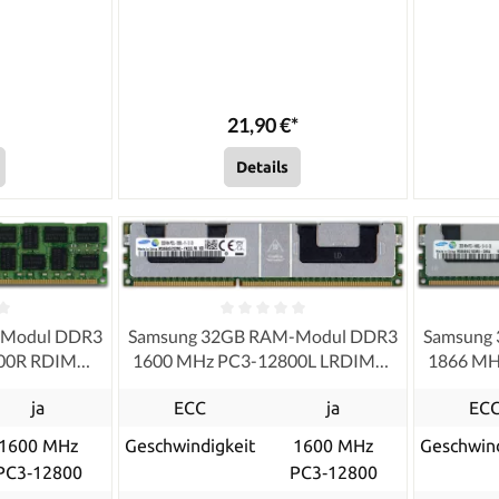
21,90 €*
Details
-Modul DDR3
Samsung 32GB RAM-Modul DDR3
Samsung
800R RDIMM
1600 MHz PC3-12800L LRDIMM
1866 MH
ished
ECC, refurbished
ja
ECC
ja
EC
1600 MHz
Geschwindigkeit
1600 MHz
Geschwind
PC3‑12800
PC3‑12800