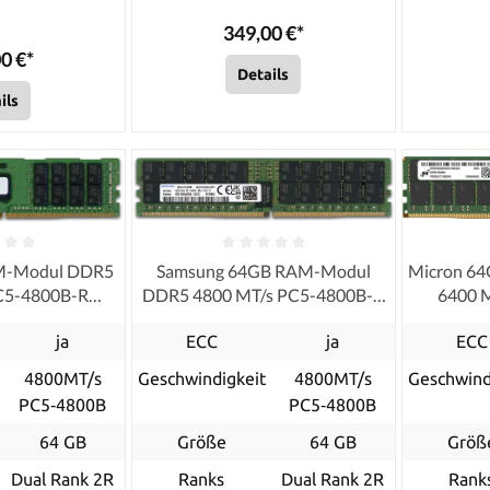
349,00 €*
0 €*
Details
ils
M-Modul DDR5
Samsung 64GB RAM-Modul
Micron 6
C5-4800B-R
DDR5 4800 MT/s PC5-4800B-R
6400 
 ECC
RDIMM ECC
ja
ECC
ja
ECC
4800MT/s
Geschwindigkeit
4800MT/s
Geschwind
PC5‑4800B
PC5‑4800B
64 GB
Größe
64 GB
Größ
Dual Rank 2R
Ranks
Dual Rank 2R
Rank