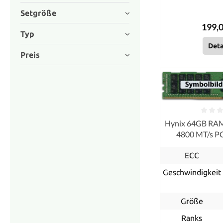
Setgröße
199,0
Typ
Deta
Preis
Hynix 64GB RA
4800 MT/s P
RDIMM
ECC
Geschwindigkeit
Größe
Ranks