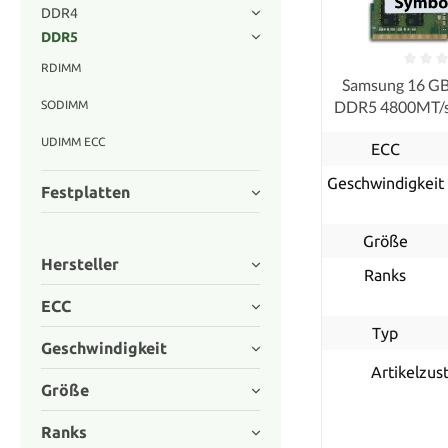
DDR4
DDR5
RDIMM
Samsung 16 G
DDR5 4800MT/s
SODIMM
SOD
UDIMM ECC
ECC
Geschwindigkeit
Festplatten
Größe
Hersteller
Ranks
ECC
Typ
Geschwindigkeit
Artikelzus
Größe
Ranks