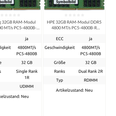
g 32GB RAM-Modul
HPE 32GB RAM-Modul DDR5
0 MT/s PC5-4800B-E
4800 MT/s PC5-4800B-R
UDIMM ECC
RDIMM ECC
ja
ECC
ja
igkeit
4800MT/s
Geschwindigkeit
4800MT/s
PC5‑4800B
PC5‑4800B
e
32 GB
Größe
32 GB
s
Single Rank
Ranks
Dual Rank 2R
1R
Typ
RDIMM
UDIMM
Artikelzustand: Neu
kelzustand: Neu