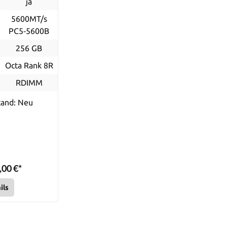
ja
5600MT/s
PC5‑5600B
256 GB
Octa Rank 8R
RDIMM
tand: Neu
,00 €*
ils