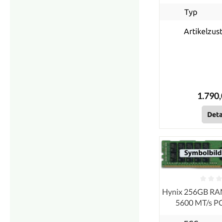
Typ
Artikelzus
1.790,
Deta
Hynix 256GB R
5600 MT/s P
RDIMM