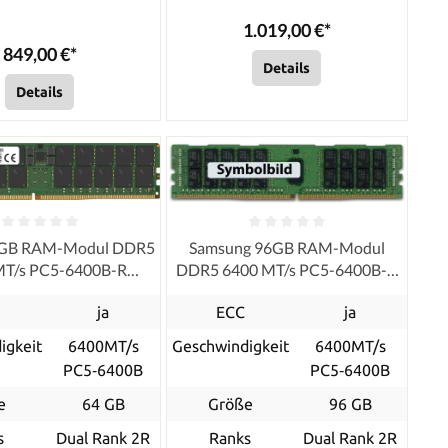
1.019,00 €*
849,00 €*
Details
Details
4GB RAM-Modul DDR5
Samsung 96GB RAM-Modul
MT/s PC5-6400B-R
DDR5 6400 MT/s PC5-6400B-R
RDIMM ECC
RDIMM ECC
ja
ECC
ja
igkeit
6400MT/s
Geschwindigkeit
6400MT/s
PC5‑6400B
PC5‑6400B
e
64 GB
Größe
96 GB
s
Dual Rank 2R
Ranks
Dual Rank 2R