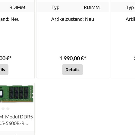
RDIMM
Typ
RDIMM
Typ
tand: Neu
Artikelzustand: Neu
Arti
00 €*
1.990,00 €*
ils
Details
AM-Modul DDR5
C5-5600B-R
 ECC