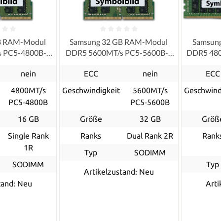
B RAM-Modul
Samsung 32 GB RAM-Modul
Samsun
 PC5-4800B-S
DDR5 5600MT/s PC5-5600B-S
DDR5 480
IMM
SODIMM
nein
ECC
nein
ECC
4800MT/s
Geschwindigkeit
5600MT/s
Geschwind
PC5‑4800B
PC5‑5600B
16 GB
Größe
32 GB
Größ
Single Rank
Ranks
Dual Rank 2R
Rank
1R
Typ
SODIMM
SODIMM
Typ
Artikelzustand: Neu
tand: Neu
Arti