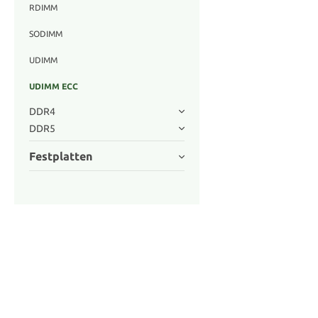
RDIMM
SODIMM
UDIMM
UDIMM ECC
DDR4
DDR5
Festplatten