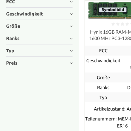
ECC
Geschwindigkeit
Größe
Hynix 16GB RAM-
1600 MHz PC3-12
Ranks
ECC, refurb
Typ
ECC
Geschwindigkeit
Preis
Größe
Ranks
D
Typ
Artikelzustand: A
Teilenummern: MEM‐
ER16