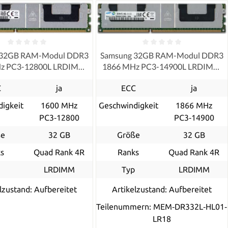
 32GB RAM-Modul DDR3
Samsung 32GB RAM-Modul DDR3
z PC3-12800L LRDIMM
1866 MHz PC3-14900L LRDIMM
ECC, refurbished
ECC, refurbished
C
ja
ECC
ja
igkeit
1600 MHz
Geschwindigkeit
1866 MHz
PC3‑12800
PC3‑14900
ße
32 GB
Größe
32 GB
s
Quad Rank 4R
Ranks
Quad Rank 4R
p
LRDIMM
Typ
LRDIMM
lzustand: Aufbereitet
Artikelzustand: Aufbereitet
Teilenummern: MEM‐DR332L‐HL01‐
LR18