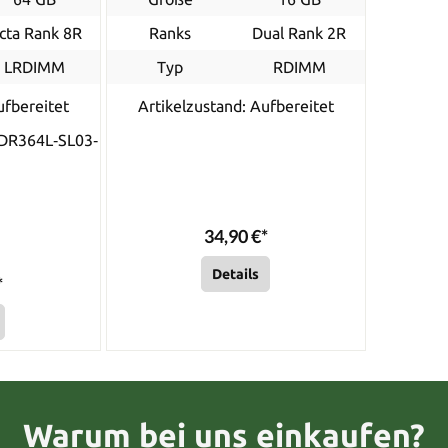
cta Rank 8R
Ranks
Dual Rank 2R
LRDIMM
Typ
RDIMM
ufbereitet
Artikelzustand: Aufbereitet
DR364L‐SL03‐
34,90 €*
Details
*
Warum bei uns einkaufen?