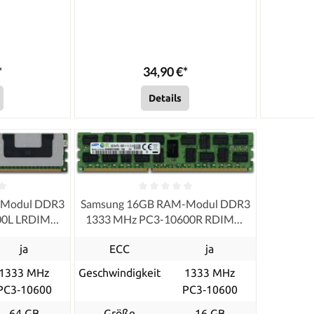
*
34,90 €*
Details
-Modul DDR3
Samsung 16GB RAM-Modul DDR3
00L LRDIMM
1333 MHz PC3-10600R RDIMM
ished
ECC, refurbished
ja
ECC
ja
1333 MHz
Geschwindigkeit
1333 MHz
PC3‑10600
PC3‑10600
64 GB
Größe
16 GB