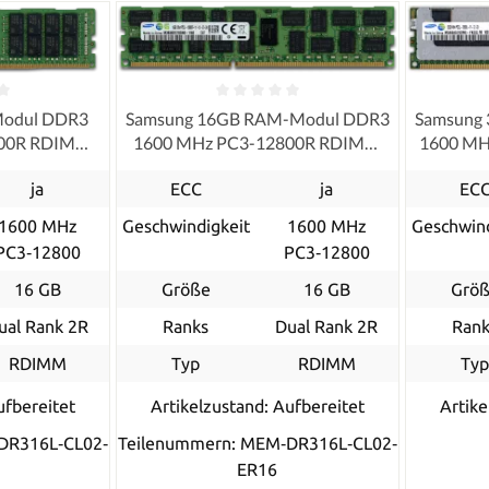
Modul DDR3
Samsung 16GB RAM-Modul DDR3
Samsung
800R RDIMM
1600 MHz PC3-12800R RDIMM
1600 MH
ished
ECC, refurbished
ja
ECC
ja
EC
1600 MHz
Geschwindigkeit
1600 MHz
Geschwind
PC3‑12800
PC3‑12800
16 GB
Größe
16 GB
Grö
ual Rank 2R
Ranks
Dual Rank 2R
Rank
RDIMM
Typ
RDIMM
Ty
ufbereitet
Artikelzustand: Aufbereitet
Artike
DR316L‐CL02‐
Teilenummern: MEM‐DR316L‐CL02‐
ER16