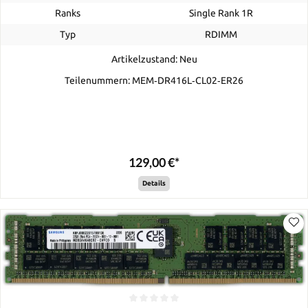
Ranks
Single Rank 1R
Typ
RDIMM
Artikelzustand: Neu
Teilenummern: MEM‐DR416L‐CL02‐ER26
129,00 €*
Details