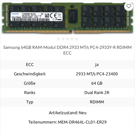
Samsung 64GB RAM-Modul DDR4 2933 MT/s PC4-2933Y-R RDIMM
ECC
ECC
ja
Geschwindigkeit
2933 MT/s PC4‑23400
Größe
64 GB
Ranks
Dual Rank 2R
Typ
RDIMM
Artikelzustand: Neu
Teilenummern: MEM‐DR464L‐CL01‐ER29