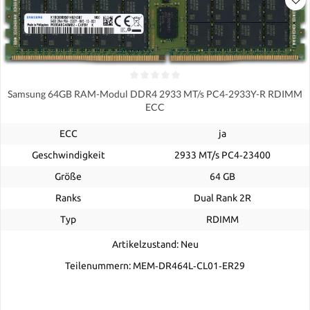
Samsung 64GB RAM-Modul DDR4 2933 MT/s PC4-2933Y-R RDIMM
ECC
ECC
ja
Geschwindigkeit
2933 MT/s PC4‑23400
Größe
64 GB
Ranks
Dual Rank 2R
Typ
RDIMM
Artikelzustand: Neu
Teilenummern: MEM‐DR464L‐CL01‐ER29