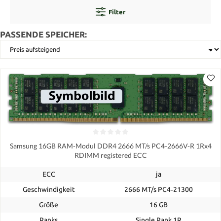
Filter
PASSENDE SPEICHER:
Samsung 16GB RAM-Modul DDR4 2666 MT/s PC4-2666V-R 1Rx4
RDIMM registered ECC
ECC
ja
Geschwindigkeit
2666 MT/s PC4‑21300
Größe
16 GB
Ranks
Single Rank 1R