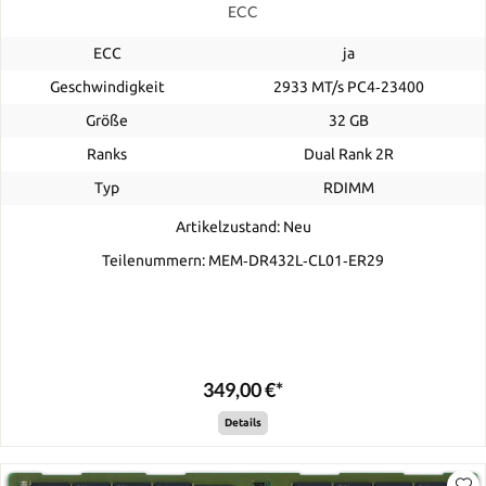
ECC
ECC
ja
Geschwindigkeit
2933 MT/s PC4‑23400
Größe
32 GB
Ranks
Dual Rank 2R
Typ
RDIMM
Artikelzustand: Neu
Teilenummern: MEM‐DR432L‐CL01‐ER29
349,00 €*
Details