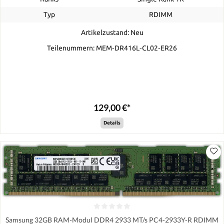
Typ
RDIMM
Artikelzustand: Neu
Teilenummern: MEM‐DR416L‐CL02‐ER26
129,00 €*
Details
Samsung 32GB RAM-Modul DDR4 2933 MT/s PC4-2933Y-R RDIMM