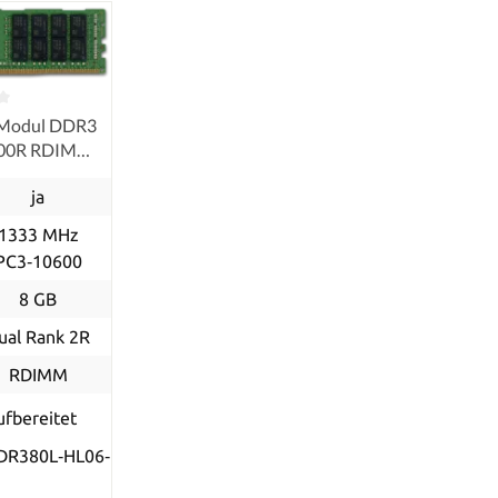
Modul DDR3
600R RDIMM
ished
ja
1333 MHz
PC3‑10600
8 GB
ual Rank 2R
RDIMM
ufbereitet
DR380L‐HL06‐