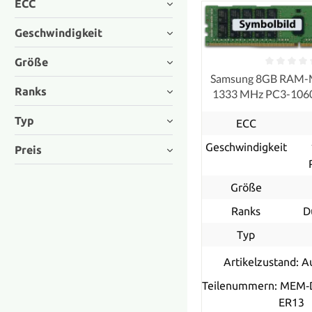
ECC
Geschwindigkeit
Größe
Samsung 8GB RAM-
Ranks
1333 MHz PC3-10
ECC, refurb
Typ
ECC
Geschwindigkeit
Preis
Größe
Ranks
D
Typ
Artikelzustand: A
Teilenummern: MEM‐
ER13