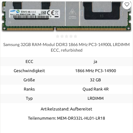
Samsung 32GB RAM-Modul DDR3 1866 MHz PC3-14900L LRDIMM
ECC, refurbished
ECC
ja
Geschwindigkeit
1866 MHz PC3‑14900
Größe
32 GB
Ranks
Quad Rank 4R
Typ
LRDIMM
Artikelzustand: Aufbereitet
Teilenummern: MEM‐DR332L‐HL01‐LR18