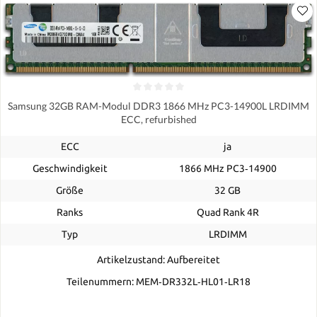
Samsung 32GB RAM-Modul DDR3 1866 MHz PC3-14900L LRDIMM
ECC, refurbished
ECC
ja
Geschwindigkeit
1866 MHz PC3‑14900
Größe
32 GB
Ranks
Quad Rank 4R
Typ
LRDIMM
Artikelzustand: Aufbereitet
Teilenummern: MEM‐DR332L‐HL01‐LR18