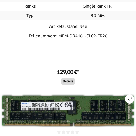
Ranks
Single Rank 1R
Typ
RDIMM
Artikelzustand: Neu
Teilenummern: MEM‐DR416L‐CL02‐ER26
129,00 €*
Details