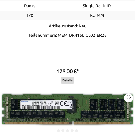
Ranks
Single Rank 1R
Typ
RDIMM
Artikelzustand: Neu
Teilenummern: MEM‐DR416L‐CL02‐ER26
129,00 €*
Details