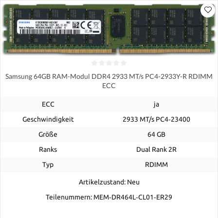
Samsung 64GB RAM-Modul DDR4 2933 MT/s PC4-2933Y-R RDIMM
ECC
ECC
ja
Geschwindigkeit
2933 MT/s PC4‑23400
Größe
64 GB
Ranks
Dual Rank 2R
Typ
RDIMM
Artikelzustand: Neu
Teilenummern: MEM‐DR464L‐CL01‐ER29