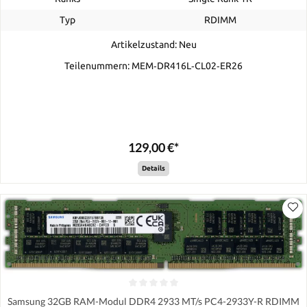
Typ
RDIMM
Artikelzustand: Neu
Teilenummern: MEM‐DR416L‐CL02‐ER26
129,00 €*
Details
Samsung 32GB RAM-Modul DDR4 2933 MT/s PC4-2933Y-R RDIMM