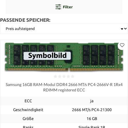
Filter
PASSENDE SPEICHER:
Samsung 16GB RAM-Modul DDR4 2666 MT/s PC4-2666V-R 1Rx4
RDIMM registered ECC
ECC
ja
Geschwindigkeit
2666 MT/s PC4‑21300
Größe
16 GB
Ranks
Single Rank 1R