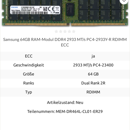
Samsung 64GB RAM-Modul DDR4 2933 MT/s PC4-2933Y-R RDIMM
ECC
ECC
ja
Geschwindigkeit
2933 MT/s PC4‑23400
Größe
64 GB
Ranks
Dual Rank 2R
Typ
RDIMM
Artikelzustand: Neu
Teilenummern: MEM‐DR464L‐CL01‐ER29