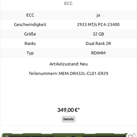
ECC
ECC
ja
Geschwindigkeit
2933 MT/s PC4‑23400
Größe
32 GB
Ranks
Dual Rank 2R
Typ
RDIMM
Artikelzustand: Neu
Teilenummern: MEM‐DR432L‐CL01‐ER29
349,00 €*
Details