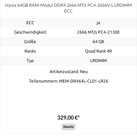
Hynix 64GB RAM-Modul DDR4 2666 MT/s PC4-2666V-L LRDIMM
ECC
ECC
ja
Geschwindigkeit
2666 MT/s PC4‑21300
Größe
64 GB
Ranks
Quad Rank 4R
Typ
LRDIMM
Artikelzustand: Neu
Teilenummern: MEM‐DR464L‐CL01‐LR26
329,00 €*
Details