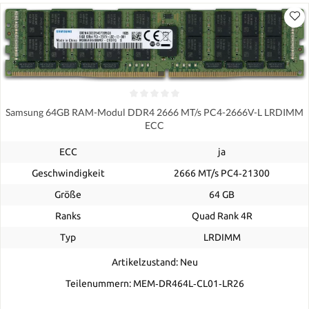
Samsung 64GB RAM-Modul DDR4 2666 MT/s PC4-2666V-L LRDIMM
ECC
ECC
ja
Geschwindigkeit
2666 MT/s PC4‑21300
Größe
64 GB
Ranks
Quad Rank 4R
Typ
LRDIMM
Artikelzustand: Neu
Teilenummern: MEM‐DR464L‐CL01‐LR26