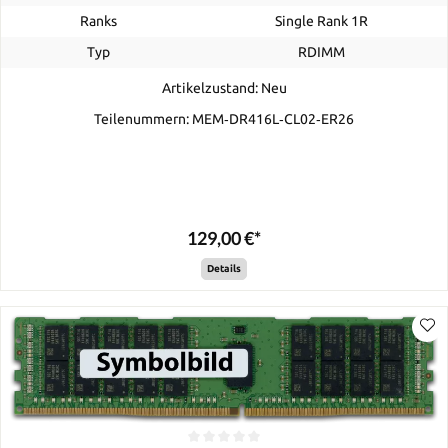
Ranks
Single Rank 1R
Typ
RDIMM
Artikelzustand: Neu
Teilenummern: MEM‐DR416L‐CL02‐ER26
129,00 €*
Details