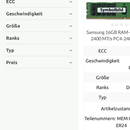
ECC
Geschwindigkeit
Größe
Samsung 16GB RAM
Ranks
2400 MT/s PC4-24
RDIMM registe
Typ
ECC
Geschwindigkeit
Preis
Größe
Ranks
D
Typ
Artikelzustan
Teilenummern: MEM‐
ER24