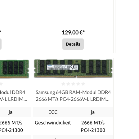
*
129,00 €*
Details
Modul DDR4
Samsung 64GB RAM-Modul DDR4
6V-L LRDIMM
2666 MT/s PC4-2666V-L LRDIMM
ECC
ja
ECC
ja
2666 MT/s
Geschwindigkeit
2666 MT/s
PC4‑21300
PC4‑21300