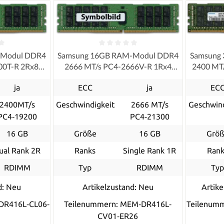
-Modul DDR4
Samsung 16GB RAM-Modul DDR4
Samsung
00T-R 2Rx8
2666 MT/s PC4-2666V-R 1Rx4
2400 MT
red ECC
RDIMM registered ECC
ja
ECC
ja
EC
2400MT/s
Geschwindigkeit
2666 MT/s
Geschwind
PC4‑19200
PC4‑21300
16 GB
Größe
16 GB
Grö
ual Rank 2R
Ranks
Single Rank 1R
Rank
RDIMM
Typ
RDIMM
Ty
d: Neu
Artikelzustand: Neu
Artike
DR416L‐CL06‐
Teilenummern: MEM‐DR416L‐
Teilenum
CV01‐ER26