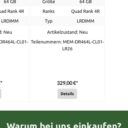
64 GB
Größe
64 GB
uad Rank 4R
Ranks
Quad Rank 4R
LRDIMM
Typ
LRDIMM
d: Neu
Artikelzustand: Neu
DR464L‐CL01‐
Teilenummern: MEM‐DR464L‐CL01‐
LR26
*
329,00 €*
Details
Warum bei uns einkaufen?