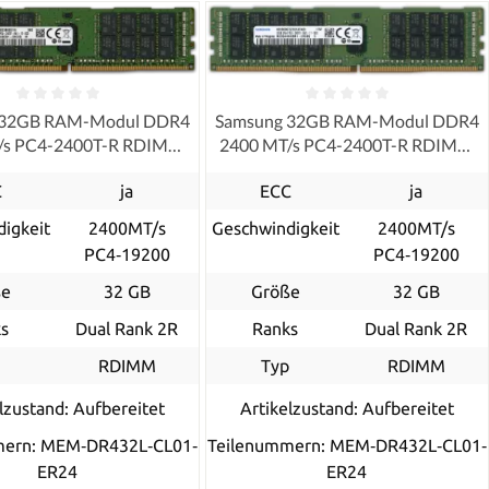
 32GB RAM-Modul DDR4
Samsung 32GB RAM-Modul DDR4
/s PC4-2400T-R RDIMM
2400 MT/s PC4-2400T-R RDIMM
ECC, refurbished
ECC, refurbished
C
ja
ECC
ja
igkeit
2400MT/s
Geschwindigkeit
2400MT/s
PC4‑19200
PC4‑19200
ße
32 GB
Größe
32 GB
s
Dual Rank 2R
Ranks
Dual Rank 2R
p
RDIMM
Typ
RDIMM
lzustand: Aufbereitet
Artikelzustand: Aufbereitet
mern: MEM‐DR432L‐CL01‐
Teilenummern: MEM‐DR432L‐CL01‐
ER24
ER24