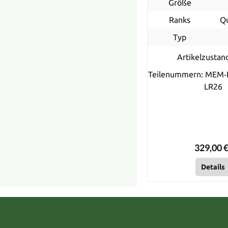
Größe
Ranks
Q
Typ
Artikelzustan
Teilenummern: MEM‐
LR26
329,00 €
Details