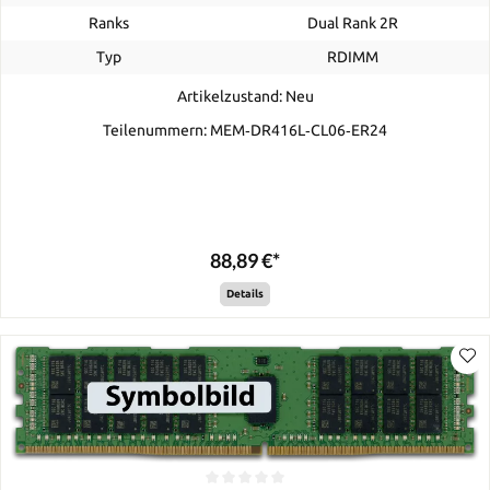
Ranks
Dual Rank 2R
Typ
RDIMM
Artikelzustand: Neu
Teilenummern: MEM‐DR416L‐CL06‐ER24
88,89 €*
Details