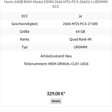
Hynix 64GB RAM-Modul DDR4 2666 MT/s PC4-2666V-L LRDIMM
ECC
ECC
ja
Geschwindigkeit
2666 MT/s PC4‑21300
Größe
64 GB
Ranks
Quad Rank 4R
Typ
LRDIMM
Artikelzustand: Neu
Teilenummern: MEM‐DR464L‐CL01‐LR26
329,00 €*
Details