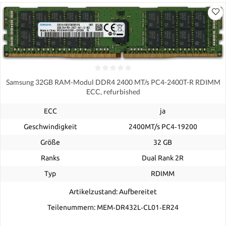
Samsung 32GB RAM-Modul DDR4 2400 MT/s PC4-2400T-R RDIMM
ECC, refurbished
ECC
ja
Geschwindigkeit
2400MT/s PC4‑19200
Größe
32 GB
Ranks
Dual Rank 2R
Typ
RDIMM
Artikelzustand: Aufbereitet
Teilenummern: MEM‐DR432L‐CL01‐ER24