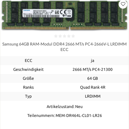
Samsung 64GB RAM-Modul DDR4 2666 MT/s PC4-2666V-L LRDIMM
ECC
ECC
ja
Geschwindigkeit
2666 MT/s PC4‑21300
Größe
64 GB
Ranks
Quad Rank 4R
Typ
LRDIMM
Artikelzustand: Neu
Teilenummern: MEM‐DR464L‐CL01‐LR26