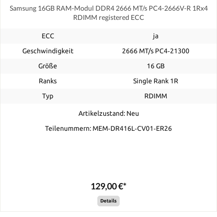
Samsung 16GB RAM-Modul DDR4 2666 MT/s PC4-2666V-R 1Rx4
RDIMM registered ECC
ECC
ja
Geschwindigkeit
2666 MT/s PC4‑21300
Größe
16 GB
Ranks
Single Rank 1R
Typ
RDIMM
Artikelzustand: Neu
Teilenummern: MEM‐DR416L‐CV01‐ER26
129,00 €*
Details