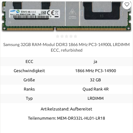
Samsung 32GB RAM-Modul DDR3 1866 MHz PC3-14900L LRDIMM
ECC, refurbished
ECC
ja
Geschwindigkeit
1866 MHz PC3‑14900
Größe
32 GB
Ranks
Quad Rank 4R
Typ
LRDIMM
Artikelzustand: Aufbereitet
Teilenummern: MEM‐DR332L‐HL01‐LR18