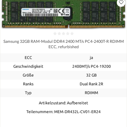
Samsung 32GB RAM-Modul DDR4 2400 MT/s PC4-2400T-R RDIMM
ECC, refurbished
ECC
ja
Geschwindigkeit
2400MT/s PC4‑19200
Größe
32 GB
Ranks
Dual Rank 2R
Typ
RDIMM
Artikelzustand: Aufbereitet
Teilenummern: MEM‐DR432L‐CV01‐ER24