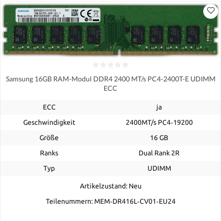
Samsung 16GB RAM-Modul DDR4 2400 MT/s PC4-2400T-E UDIMM
ECC
ECC
ja
Geschwindigkeit
2400MT/s PC4‑19200
Größe
16 GB
Ranks
Dual Rank 2R
Typ
UDIMM
Artikelzustand: Neu
Teilenummern: MEM‐DR416L‐CV01‐EU24