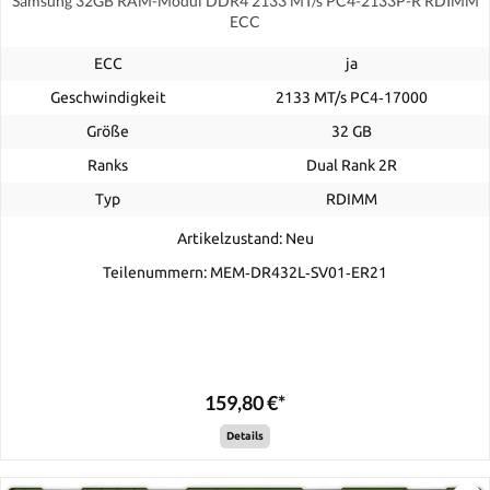
Samsung 32GB RAM-Modul DDR4 2133 MT/s PC4-2133P-R RDIMM
ECC
ECC
ja
Geschwindigkeit
2133 MT/s PC4‑17000
Größe
32 GB
Ranks
Dual Rank 2R
Typ
RDIMM
Artikelzustand: Neu
Teilenummern: MEM‐DR432L‐SV01‐ER21
159,80 €*
Details