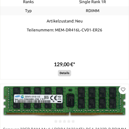
Ranks
Single Rank 1R
Typ
RDIMM
Artikelzustand: Neu
Teilenummern: MEM‐DR416L‐CV01‐ER26
129,00 €*
Details