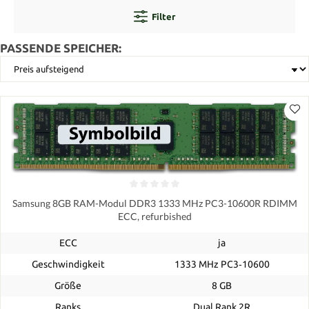
Filter
PASSENDE SPEICHER:
Samsung 8GB RAM-Modul DDR3 1333 MHz PC3-10600R RDIMM
ECC, refurbished
ECC
ja
Geschwindigkeit
1333 MHz PC3‑10600
Größe
8 GB
Ranks
Dual Rank 2R