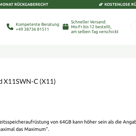
 MONAT RÜCKGABERECHT
KOSTENLOSE R
Schneller Versand:
Kompetente Beratung
Mo-Fr bis 12 bestellt,
+49 38736 81511
am selben Tag verschickt
ard X11SWN-C (X11)
tsspeicheraufrüstung von 64GB kann höher sein als die Angab
"Maximal das Maximum".