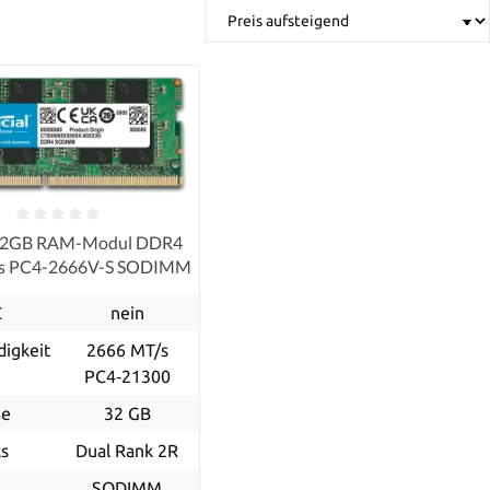
 32GB RAM-Modul DDR4
/s PC4-2666V-S SODIMM
C
nein
igkeit
2666 MT/s
PC4‑21300
ße
32 GB
s
Dual Rank 2R
p
SODIMM