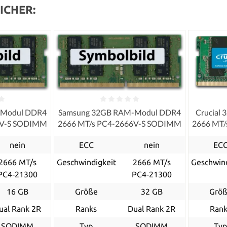
ICHER:
-Modul DDR4
Samsung 32GB RAM-Modul DDR4
Crucial
6V-S SODIMM
2666 MT/s PC4-2666V-S SODIMM
2666 MT
nein
ECC
nein
EC
2666 MT/s
Geschwindigkeit
2666 MT/s
Geschwind
PC4‑21300
PC4‑21300
16 GB
Größe
32 GB
Grö
ual Rank 2R
Ranks
Dual Rank 2R
Rank
SODIMM
Typ
SODIMM
Ty