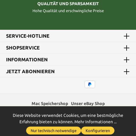
QUALITÄT UND SPARSAMKEIT
Hohe Qualität und erschwingliche Preise
SERVICE-HOTLINE
SHOPSERVICE
INFORMATIONEN
JETZT ABONNIEREN
Mac Speichershop
Unser eBay Shop
Diese Website verwendet Cookies, um eine bestmögliche
* Alle Preise inkl. gesetzl. Mehrwertsteuer zzgl.
Versandkosten
und
Erfahrung bieten zu können.
Mehr Informationen ...
ggf. Nachnahmegebühren, wenn nicht anders angegeben.
Nur technisch notwendige
Konfigurieren
2026
Green Memory