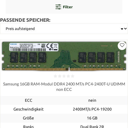
Filter
PASSENDE SPEICHER:
Samsung 16GB RAM-Modul DDR4 2400 MT/s PC4-2400T-U UDIMM
non ECC
ECC
nein
Geschwindigkeit
2400MT/s PC4‑19200
Größe
16 GB
Ranks
Dual Rank 2R