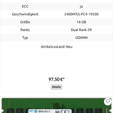
ECC
ja
Geschwindigkeit
2400MT/s PC4‑19200
Größe
16 GB
Ranks
Dual Rank 2R
Typ
UDIMM
Artikelzustand: Neu
97,50 €*
Details