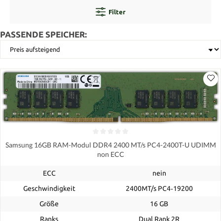
Filter
PASSENDE SPEICHER:
Samsung 16GB RAM-Modul DDR4 2400 MT/s PC4-2400T-U UDIMM
non ECC
ECC
nein
Geschwindigkeit
2400MT/s PC4‑19200
Größe
16 GB
Ranks
Dual Rank 2R