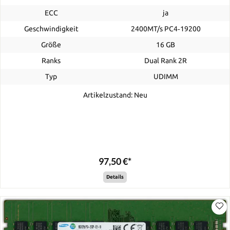
ECC
ja
Geschwindigkeit
2400MT/s PC4‑19200
Größe
16 GB
Ranks
Dual Rank 2R
Typ
UDIMM
Artikelzustand: Neu
97,50 €*
Details