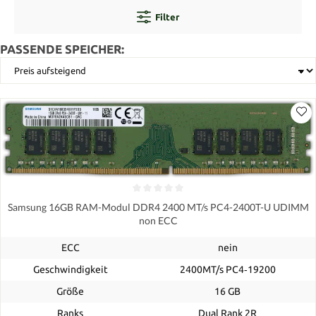
Filter
PASSENDE SPEICHER:
Samsung 16GB RAM-Modul DDR4 2400 MT/s PC4-2400T-U UDIMM
non ECC
ECC
nein
Geschwindigkeit
2400MT/s PC4‑19200
Größe
16 GB
Ranks
Dual Rank 2R