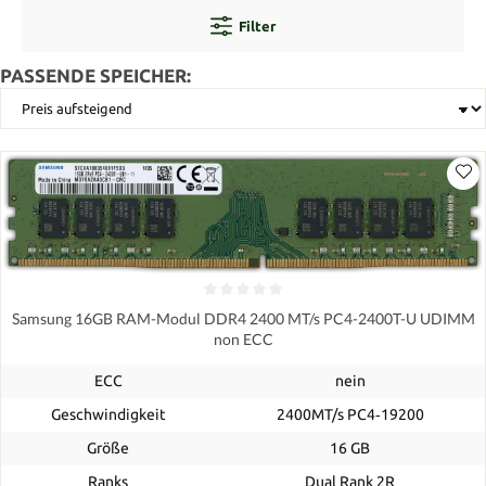
Filter
PASSENDE SPEICHER:
Samsung 16GB RAM-Modul DDR4 2400 MT/s PC4-2400T-U UDIMM
non ECC
ECC
nein
Geschwindigkeit
2400MT/s PC4‑19200
Größe
16 GB
Ranks
Dual Rank 2R