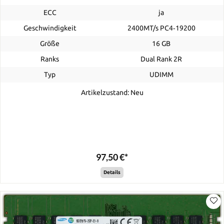
ECC
ja
Geschwindigkeit
2400MT/s PC4‑19200
Größe
16 GB
Ranks
Dual Rank 2R
Typ
UDIMM
Artikelzustand: Neu
97,50 €*
Details