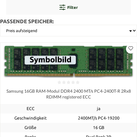
Filter
PASSENDE SPEICHER:
Samsung 16GB RAM-Modul DDR4 2400 MT/s PC4-2400T-R 2Rx8
RDIMM registered ECC
ECC
ja
Geschwindigkeit
2400MT/s PC4‑19200
Größe
16 GB
Ranks
Dual Rank 2R