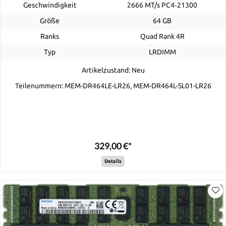
Geschwindigkeit
2666 MT/s PC4‑21300
Größe
64 GB
Ranks
Quad Rank 4R
Typ
LRDIMM
Artikelzustand: Neu
Teilenummern: MEM-DR464LE-LR26, MEM-DR464L-SL01-LR26
329,00 €*
Details