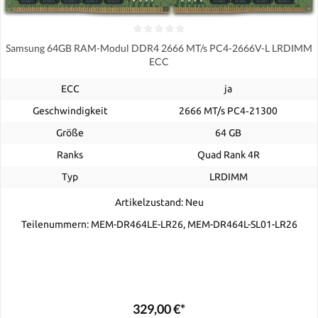
Samsung 64GB RAM-Modul DDR4 2666 MT/s PC4-2666V-L LRDIMM
ECC
ECC
ja
Geschwindigkeit
2666 MT/s PC4‑21300
Größe
64 GB
Ranks
Quad Rank 4R
Typ
LRDIMM
Artikelzustand: Neu
Teilenummern: MEM-DR464LE-LR26, MEM-DR464L-SL01-LR26
329,00 €*