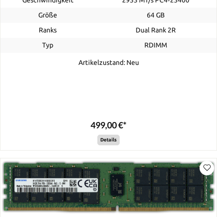
Geschwindigkeit
2933 MT/s PC4‑23400
Größe
64 GB
Ranks
Dual Rank 2R
Typ
RDIMM
Artikelzustand: Neu
499,00 €*
Details