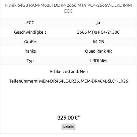
Hynix 64GB RAM-Modul DDR4 2666 MT/s PC4-2666V-L LRDIMM
ECC
ECC
ja
Geschwindigkeit
2666 MT/s PC4‑21300
Größe
64 GB
Ranks
Quad Rank 4R
Typ
LRDIMM
Artikelzustand: Neu
Teilenummern: MEM-DR464LE-LR26, MEM-DR464L-SL01-LR26
329,00 €*
Details