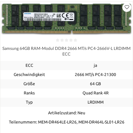
Samsung 64GB RAM-Modul DDR4 2666 MT/s PC4-2666V-L LRDIMM
ECC
ECC
ja
Geschwindigkeit
2666 MT/s PC4‑21300
Größe
64 GB
Ranks
Quad Rank 4R
Typ
LRDIMM
Artikelzustand: Neu
Teilenummern: MEM-DR464LE-LR26, MEM-DR464L-SL01-LR26