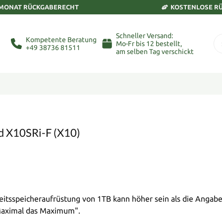
 MONAT RÜCKGABERECHT
KOSTENLOSE R
Schneller Versand:
Kompetente Beratung
Mo-Fr bis 12 bestellt,
+49 38736 81511
am selben Tag verschickt
d X10SRi-F (X10)
tsspeicheraufrüstung von 1TB kann höher sein als die Angabe
"Maximal das Maximum".