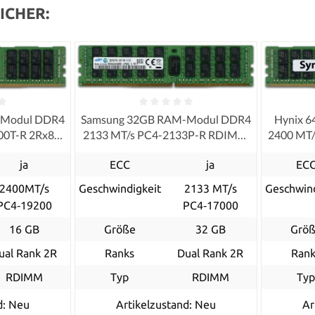
ICHER:
-Modul DDR4
Samsung 32GB RAM-Modul DDR4
Hynix 
00T-R 2Rx8
2133 MT/s PC4-2133P-R RDIMM
2400 MT
red ECC
ECC
ja
ECC
ja
EC
2400MT/s
Geschwindigkeit
2133 MT/s
Geschwind
PC4‑19200
PC4‑17000
16 GB
Größe
32 GB
Grö
ual Rank 2R
Ranks
Dual Rank 2R
Rank
RDIMM
Typ
RDIMM
Ty
d: Neu
Artikelzustand: Neu
Ar