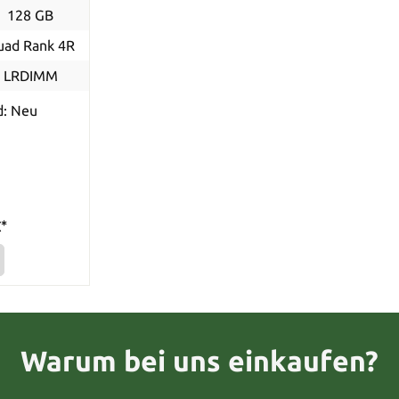
128 GB
uad Rank 4R
LRDIMM
d: Neu
*
Warum bei uns einkaufen?