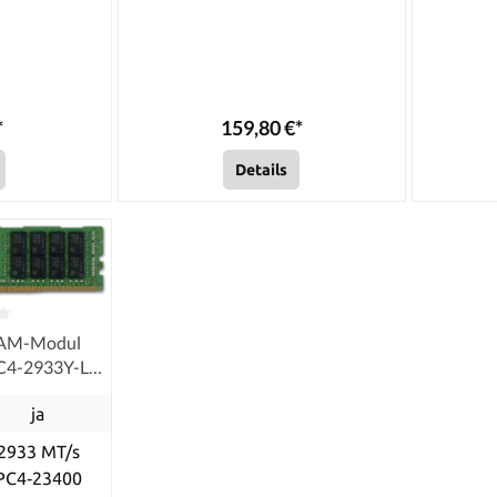
*
159,80 €*
Details
RAM-Modul
C4-2933Y-L
ECC
ja
2933 MT/s
PC4‑23400