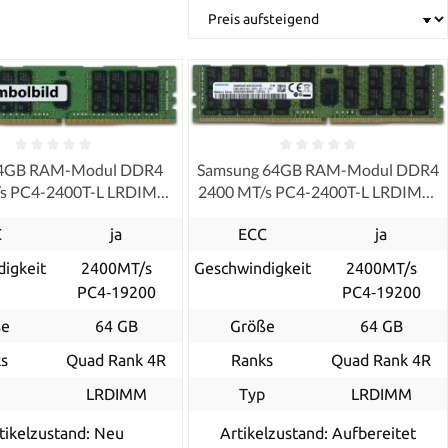
64GB RAM-Modul DDR4
Samsung 64GB RAM-Modul DDR4
/s PC4-2400T-L LRDIMM
2400 MT/s PC4-2400T-L LRDIMM
ECC
ECC, refurbished
C
ja
ECC
ja
igkeit
2400MT/s
Geschwindigkeit
2400MT/s
PC4‑19200
PC4‑19200
ße
64 GB
Größe
64 GB
s
Quad Rank 4R
Ranks
Quad Rank 4R
p
LRDIMM
Typ
LRDIMM
tikelzustand: Neu
Artikelzustand: Aufbereitet