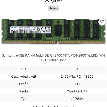
299,00 €*
Details
Samsung 64GB RAM-Modul DDR4 2400 MT/s PC4-2400T-L LRDIMM
ECC, refurbished
ECC
ja
Geschwindigkeit
2400MT/s PC4‑19200
Größe
64 GB
Ranks
Quad Rank 4R
Typ
LRDIMM