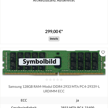
Artikelzustand: Aufbereitet
299,00 €*
Details
Samsung 128GB RAM-Modul DDR4 2933 MT/s PC4-2933Y-L
LRDIMM ECC
ECC
ja
Geschwindigkeit
2933 MT/s PC4‑23400