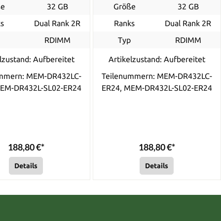
ße
32 GB
Größe
32 GB
s
Dual Rank 2R
Ranks
Dual Rank 2R
p
RDIMM
Typ
RDIMM
lzustand: Aufbereitet
Artikelzustand: Aufbereitet
ummern: MEM-DR432LC-
Teilenummern: MEM-DR432LC-
MEM-DR432L-SL02-ER24
ER24, MEM-DR432L-SL02-ER24
188,80 €*
188,80 €*
Details
Details