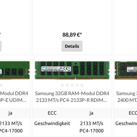
*
88,89 €*
Details
-Modul DDR4
Samsung 32GB RAM-Modul DDR4
Samsung
33P-E UDIMM
2133 MT/s PC4-2133P-R RDIMM
2400 MT
ECC
ja
ECC
ja
EC
2133 MT/s
Geschwindigkeit
2133 MT/s
Geschwind
PC4‑17000
PC4‑17000