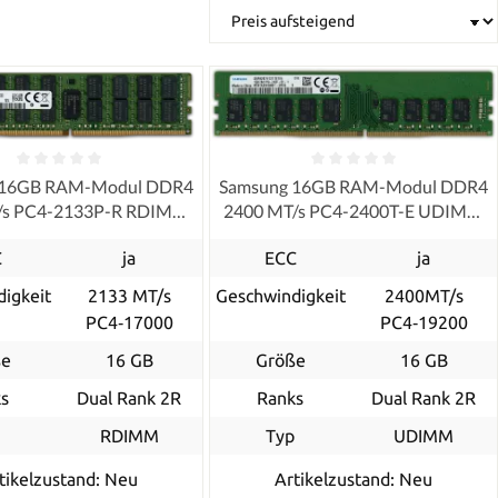
 16GB RAM-Modul DDR4
Samsung 16GB RAM-Modul DDR4
/s PC4-2133P-R RDIMM
2400 MT/s PC4-2400T-E UDIMM
ECC
ECC
C
ja
ECC
ja
igkeit
2133 MT/s
Geschwindigkeit
2400MT/s
PC4‑17000
PC4‑19200
ße
16 GB
Größe
16 GB
s
Dual Rank 2R
Ranks
Dual Rank 2R
p
RDIMM
Typ
UDIMM
tikelzustand: Neu
Artikelzustand: Neu