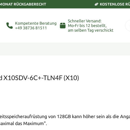
 MONAT RÜCKGABERECHT
KOSTENLOSE R
Schneller Versand:
Kompetente Beratung
Mo-Fr bis 12 bestellt,
+49 38736 81511
am selben Tag verschickt
ard X10SDV-6C+-TLN4F (X10)
tsspeicheraufrüstung von 128GB kann höher sein als die Anga
"Maximal das Maximum".