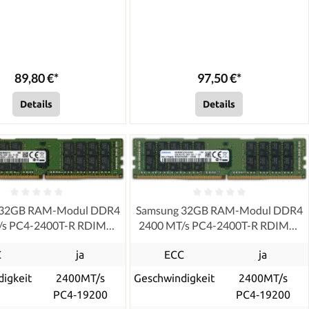
89,80 €*
97,50 €*
Details
Details
 32GB RAM-Modul DDR4
Samsung 32GB RAM-Modul DDR4
/s PC4-2400T-R RDIMM
2400 MT/s PC4-2400T-R RDIMM
ECC, refurbished
ECC, refurbished
C
ja
ECC
ja
igkeit
2400MT/s
Geschwindigkeit
2400MT/s
PC4‑19200
PC4‑19200