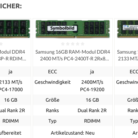
ICHER:
Modul DDR4
Samsung 16GB RAM-Modul DDR4
Samsung
33P-R RDIMM
2400 MT/s PC4-2400T-R 2Rx8
2133 MT
RDIMM registered ECC
ja
ECC
ja
EC
2133 MT/s
Geschwindigkeit
2400MT/s
Geschwind
PC4‑17000
PC4‑19200
16 GB
Größe
16 GB
Grö
ual Rank 2R
Ranks
Dual Rank 2R
Rank
RDIMM
Typ
RDIMM
Ty
ufbereitet
Artikelzustand: Neu
Ar