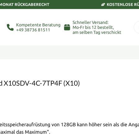
 MONAT RÜCKGABERECHT
KOSTENLOSE R
Schneller Versand:
Kompetente Beratung
Mo-Fr bis 12 bestellt,
+49 38736 81511
am selben Tag verschickt
ard X10SDV-4C-7TP4F (X10)
tsspeicheraufrüstung von 128GB kann höher sein als die Anga
"Maximal das Maximum".