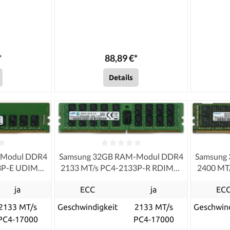
*
88,89 €*
Details
-Modul DDR4
Samsung 32GB RAM-Modul DDR4
Samsung
33P-E UDIMM
2133 MT/s PC4-2133P-R RDIMM
2400 MT
ECC
ja
ECC
ja
EC
2133 MT/s
Geschwindigkeit
2133 MT/s
Geschwind
PC4‑17000
PC4‑17000