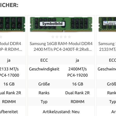
ICHER:
Modul DDR4
Samsung 16GB RAM-Modul DDR4
Samsung
33P-R RDIMM
2400 MT/s PC4-2400T-R 2Rx8
2133 MT
RDIMM registered ECC
ja
ECC
ja
EC
2133 MT/s
Geschwindigkeit
2400MT/s
Geschwind
PC4‑17000
PC4‑19200
16 GB
Größe
16 GB
Grö
ual Rank 2R
Ranks
Dual Rank 2R
Rank
RDIMM
Typ
RDIMM
Ty
ufbereitet
Artikelzustand: Neu
Ar