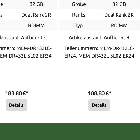
ße
32 GB
Größe
32 GB
s
Dual Rank 2R
Ranks
Dual Rank 2R
p
RDIMM
Typ
RDIMM
lzustand: Aufbereitet
Artikelzustand: Aufbereitet
ummern: MEM-DR432LC-
Teilenummern: MEM-DR432LC-
MEM-DR432L-SL02-ER24
ER24, MEM-DR432L-SL02-ER24
188,80 €*
188,80 €*
Details
Details