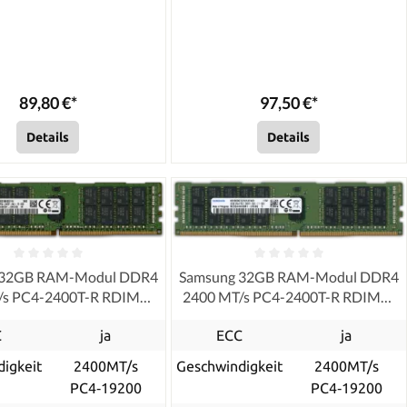
89,80 €*
97,50 €*
Details
Details
 32GB RAM-Modul DDR4
Samsung 32GB RAM-Modul DDR4
/s PC4-2400T-R RDIMM
2400 MT/s PC4-2400T-R RDIMM
ECC, refurbished
ECC, refurbished
C
ja
ECC
ja
igkeit
2400MT/s
Geschwindigkeit
2400MT/s
PC4‑19200
PC4‑19200