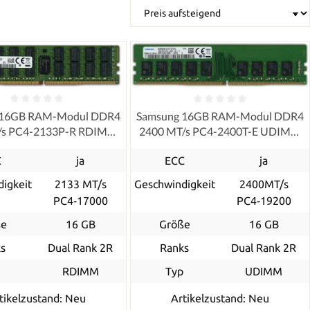
 16GB RAM-Modul DDR4
Samsung 16GB RAM-Modul DDR4
/s PC4-2133P-R RDIMM
2400 MT/s PC4-2400T-E UDIMM
ECC
ECC
C
ja
ECC
ja
igkeit
2133 MT/s
Geschwindigkeit
2400MT/s
PC4‑17000
PC4‑19200
ße
16 GB
Größe
16 GB
s
Dual Rank 2R
Ranks
Dual Rank 2R
p
RDIMM
Typ
UDIMM
tikelzustand: Neu
Artikelzustand: Neu