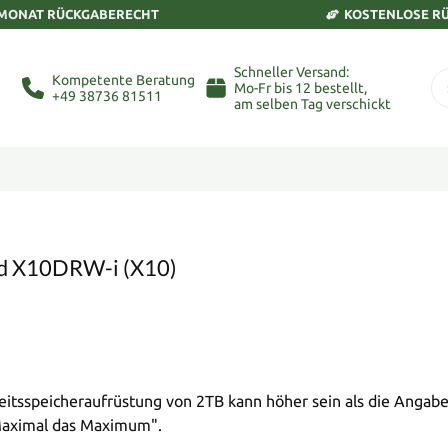
 MONAT RÜCKGABERECHT
KOSTENLOSE R
Schneller Versand:
Kompetente Beratung
Mo-Fr bis 12 bestellt,
+49 38736 81511
am selben Tag verschickt
rd X10DRW-i (X10)
tsspeicheraufrüstung von 2TB kann höher sein als die Angabe
"Maximal das Maximum".