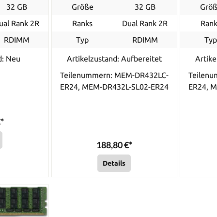
32 GB
Größe
32 GB
Grö
ual Rank 2R
Ranks
Dual Rank 2R
Rank
RDIMM
Typ
RDIMM
Ty
d: Neu
Artikelzustand: Aufbereitet
Artike
Teilenummern: MEM-DR432LC-
Teilen
ER24, MEM-DR432L-SL02-ER24
ER24, 
*
188,80 €*
Details