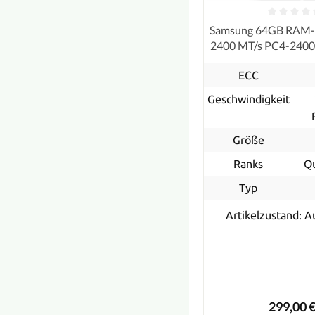
Samsung 64GB RAM
2400 MT/s PC4-240
ECC, refurb
ECC
Geschwindigkeit
Größe
Ranks
Q
Typ
Artikelzustand: A
299,00 €