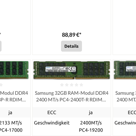
*
88,89 €*
Details
-Modul DDR4
Samsung 32GB RAM-Modul DDR4
Samsung
33P-R RDIMM
2400 MT/s PC4-2400T-R RDIMM
2400 MT
ECC, refurbished
ja
ECC
ja
EC
2133 MT/s
Geschwindigkeit
2400MT/s
Geschwind
PC4‑17000
PC4‑19200