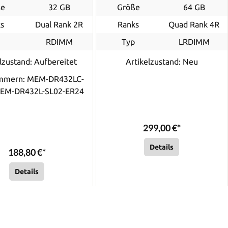
ße
32 GB
Größe
64 GB
s
Dual Rank 2R
Ranks
Quad Rank 4R
p
RDIMM
Typ
LRDIMM
lzustand: Aufbereitet
Artikelzustand: Neu
ummern: MEM-DR432LC-
MEM-DR432L-SL02-ER24
299,00 €*
Details
188,80 €*
Details