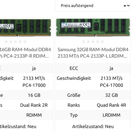
 16GB RAM-Modul DDR4
Samsung 32GB RAM-Modul DDR4
/s PC4-2133P-R RDIMM
2133 MT/s PC4-2133P-L LRDIMM
ECC
ECC
C
ja
ECC
ja
igkeit
2133 MT/s
Geschwindigkeit
2133 MT/s
PC4‑17000
PC4‑17000
ße
16 GB
Größe
32 GB
s
Dual Rank 2R
Ranks
Quad Rank 4R
p
RDIMM
Typ
LRDIMM
tikelzustand: Neu
Artikelzustand: Neu