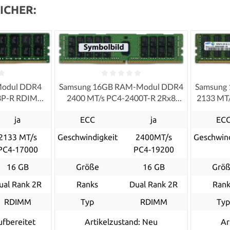
ICHER:
Modul DDR4
Samsung 16GB RAM-Modul DDR4
Samsung
33P-R RDIMM
2400 MT/s PC4-2400T-R 2Rx8
2133 MT
RDIMM registered ECC
ja
ECC
ja
EC
2133 MT/s
Geschwindigkeit
2400MT/s
Geschwind
PC4‑17000
PC4‑19200
16 GB
Größe
16 GB
Grö
ual Rank 2R
Ranks
Dual Rank 2R
Rank
RDIMM
Typ
RDIMM
Ty
ufbereitet
Artikelzustand: Neu
Ar