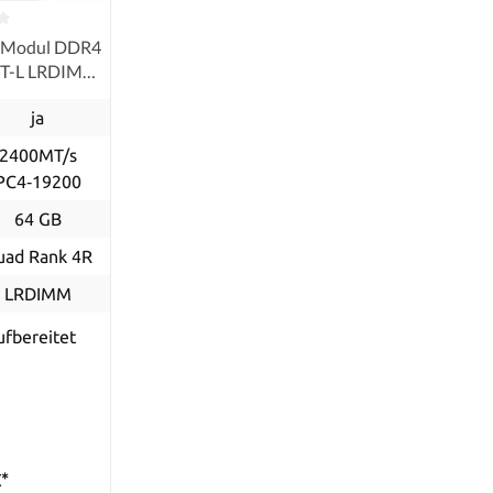
-Modul DDR4
0T-L LRDIMM
ished
ja
2400MT/s
PC4‑19200
64 GB
uad Rank 4R
LRDIMM
ufbereitet
*