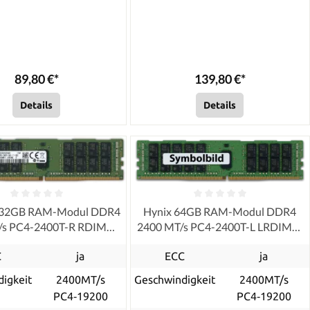
89,80 €*
139,80 €*
Details
Details
 32GB RAM-Modul DDR4
Hynix 64GB RAM-Modul DDR4
/s PC4-2400T-R RDIMM
2400 MT/s PC4-2400T-L LRDIMM
ECC, refurbished
ECC
C
ja
ECC
ja
igkeit
2400MT/s
Geschwindigkeit
2400MT/s
PC4‑19200
PC4‑19200