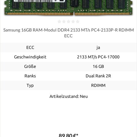
Samsung 16GB RAM-Modul DDR4 2133 MT/s PC4-2133P-R RDIMM
ECC
ECC
ja
Geschwindigkeit
2133 MT/s PC4‑17000
Größe
16 GB
Ranks
Dual Rank 2R
Typ
RDIMM
Artikelzustand: Neu
89,80 €*