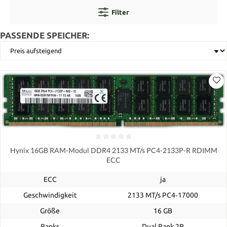
Filter
PASSENDE SPEICHER:
Hynix 16GB RAM-Modul DDR4 2133 MT/s PC4-2133P-R RDIMM
ECC
ECC
ja
Geschwindigkeit
2133 MT/s PC4‑17000
Größe
16 GB
Ranks
Dual Rank 2R