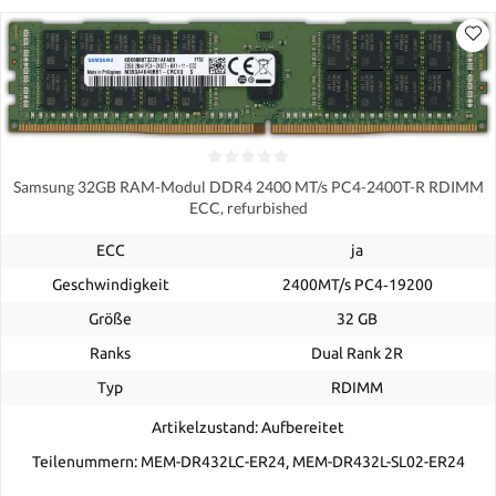
Samsung 32GB RAM-Modul DDR4 2400 MT/s PC4-2400T-R RDIMM
ECC, refurbished
ECC
ja
Geschwindigkeit
2400MT/s PC4‑19200
Größe
32 GB
Ranks
Dual Rank 2R
Typ
RDIMM
Artikelzustand: Aufbereitet
Teilenummern: MEM-DR432LC-ER24, MEM-DR432L-SL02-ER24