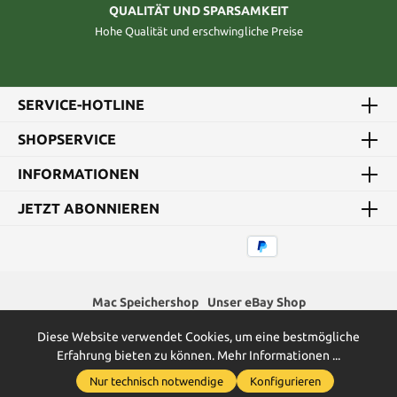
QUALITÄT UND SPARSAMKEIT
Hohe Qualität und erschwingliche Preise
SERVICE-HOTLINE
SHOPSERVICE
INFORMATIONEN
JETZT ABONNIEREN
Mac Speichershop
Unser eBay Shop
Diese Website verwendet Cookies, um eine bestmögliche
* Alle Preise inkl. gesetzl. Mehrwertsteuer zzgl.
Versandkosten
und
Erfahrung bieten zu können.
Mehr Informationen ...
ggf. Nachnahmegebühren, wenn nicht anders angegeben.
Nur technisch notwendige
Konfigurieren
2026
Green Memory