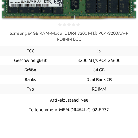
Samsung 64GB RAM-Modul DDR4 3200 MT/s PC4-3200AA-R
RDIMM ECC
ECC
ja
Geschwindigkeit
3200 MT/s PC4‑25600
Größe
64 GB
Ranks
Dual Rank 2R
Typ
RDIMM
Artikelzustand: Neu
Teilenummern: MEM‐DR464L‐CL02‐ER32