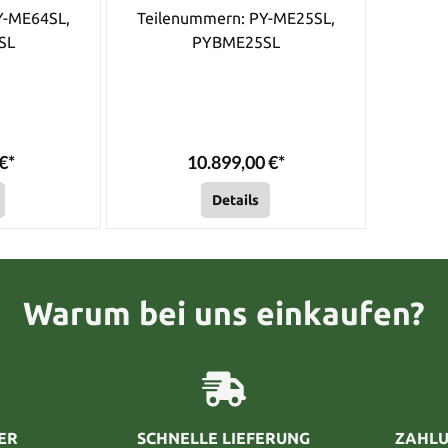
Y-ME64SL,
Teilenummern: PY-ME25SL,
SL
PYBME25SL
€*
10.899,00 €*
Details
Warum bei uns einkaufen?
ER
SCHNELLE LIEFERUNG
ZAHLU