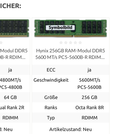
ICHER:
-Modul DDR5
Hynix 256GB RAM-Modul DDR5
00B-R RDIMM
5600 MT/s PC5-5600B-R RDIMM
ECC
ja
ECC
ja
4800MT/s
Geschwindigkeit
5600MT/s
PC5‑4800B
PC5‑5600B
64 GB
Größe
256 GB
ual Rank 2R
Ranks
Octa Rank 8R
RDIMM
Typ
RDIMM
d: Neu
Artikelzustand: Neu