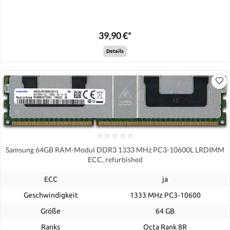
39,90 €*
Details
Samsung 64GB RAM-Modul DDR3 1333 MHz PC3-10600L LRDIMM
ECC, refurbished
ECC
ja
Geschwindigkeit
1333 MHz PC3‑10600
Größe
64 GB
Ranks
Octa Rank 8R