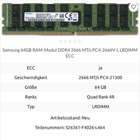
Samsung 64GB RAM-Modul DDR4 2666 MT/s PC4-2666V-L LRDIMM
ECC
ECC
ja
Geschwindigkeit
2666 MT/s PC4‑21300
Größe
64 GB
Ranks
Quad Rank 4R
Typ
LRDIMM
Artikelzustand: Neu
Teilenummern: S26361-F4026-L464