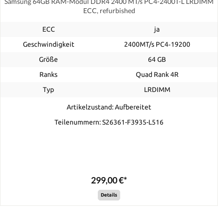
Samsung 64GB RAM-Modul DDR4 2400 MT/s PC4-2400T-L LRDIMM
ECC, refurbished
ECC
ja
Geschwindigkeit
2400MT/s PC4‑19200
Größe
64 GB
Ranks
Quad Rank 4R
Typ
LRDIMM
Artikelzustand: Aufbereitet
Teilenummern: S26361-F3935-L516
299,00 €*
Details