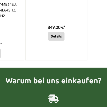
Y-ME64SJ,
ME64SH2,
SH2
849,00 €*
Details
*
Warum bei uns einkaufen?