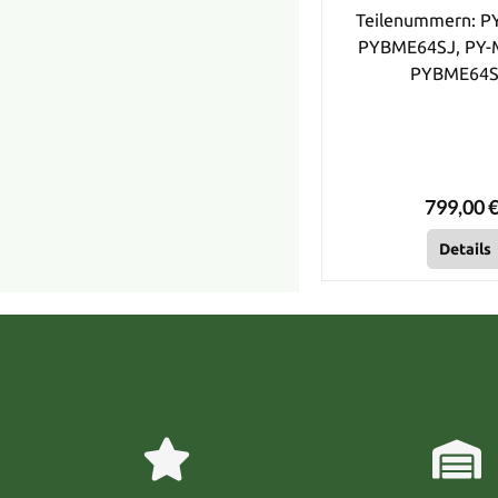
Teilenummern: P
PYBME64SJ, PY-
PYBME64
799,00 €
Details