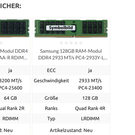
ICHER:
-Modul DDR4
Samsung 128GB RAM-Modul
0AA-R RDIMM
DDR4 2933 MT/s PC4-2933Y-L
LRDIMM ECC
ja
ECC
ja
3200 MT/s
Geschwindigkeit
2933 MT/s
PC4‑25600
PC4‑23400
64 GB
Größe
128 GB
ual Rank 2R
Ranks
Quad Rank 4R
RDIMM
Typ
LRDIMM
d: Neu
Artikelzustand: Neu