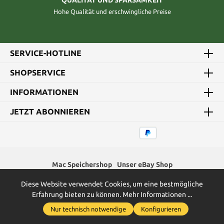
QUALITÄT UND SPARSAMKEIT
Hohe Qualität und erschwingliche Preise
SERVICE-HOTLINE
SHOPSERVICE
INFORMATIONEN
JETZT ABONNIEREN
Mac Speichershop
Unser eBay Shop
Diese Website verwendet Cookies, um eine bestmögliche
* Alle Preise inkl. gesetzl. Mehrwertsteuer zzgl.
Versandkosten
und
Erfahrung bieten zu können.
Mehr Informationen ...
ggf. Nachnahmegebühren, wenn nicht anders angegeben.
Nur technisch notwendige
Konfigurieren
2026
Green Memory