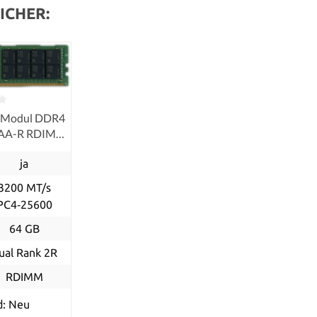
ICHER:
-Modul DDR4
0AA-R RDIMM
ja
3200 MT/s
PC4‑25600
64 GB
ual Rank 2R
RDIMM
d: Neu