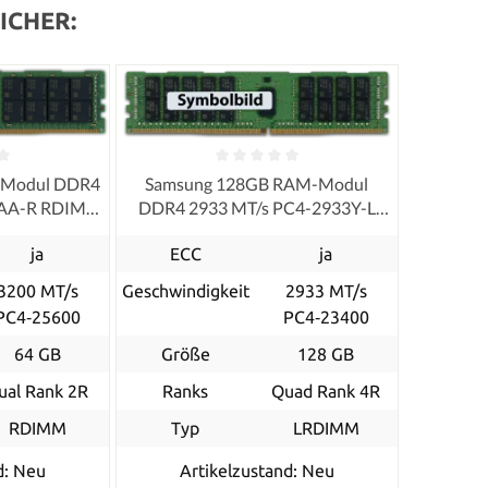
ICHER:
-Modul DDR4
Samsung 128GB RAM-Modul
0AA-R RDIMM
DDR4 2933 MT/s PC4-2933Y-L
LRDIMM ECC
ja
ECC
ja
3200 MT/s
Geschwindigkeit
2933 MT/s
PC4‑25600
PC4‑23400
64 GB
Größe
128 GB
ual Rank 2R
Ranks
Quad Rank 4R
RDIMM
Typ
LRDIMM
d: Neu
Artikelzustand: Neu