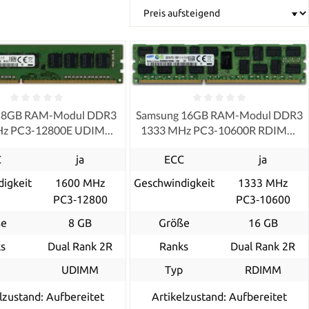
 8GB RAM-Modul DDR3
Samsung 16GB RAM-Modul DDR3
Hz PC3-12800E UDIMM
1333 MHz PC3-10600R RDIMM
ECC, refurbished
ECC, refurbished
C
ja
ECC
ja
igkeit
1600 MHz
Geschwindigkeit
1333 MHz
PC3‑12800
PC3‑10600
ße
8 GB
Größe
16 GB
s
Dual Rank 2R
Ranks
Dual Rank 2R
p
UDIMM
Typ
RDIMM
lzustand: Aufbereitet
Artikelzustand: Aufbereitet