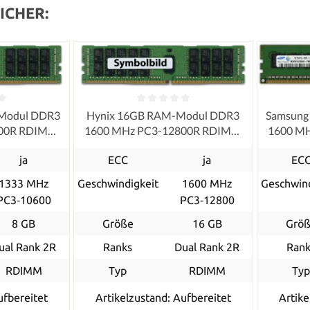
ICHER:
Modul DDR3
Hynix 16GB RAM-Modul DDR3
Samsung
600R RDIMM
1600 MHz PC3-12800R RDIMM
1600 M
ished
ECC, refurbished
ja
ECC
ja
EC
1333 MHz
Geschwindigkeit
1600 MHz
Geschwind
PC3‑10600
PC3‑12800
8 GB
Größe
16 GB
Grö
ual Rank 2R
Ranks
Dual Rank 2R
Rank
RDIMM
Typ
RDIMM
Ty
ufbereitet
Artikelzustand: Aufbereitet
Artike