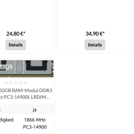
24,80 €*
34,90 €*
Details
Details
 32GB RAM-Modul DDR3
z PC3-14900L LRDIMM
ECC, refurbished
C
ja
igkeit
1866 MHz
PC3‑14900