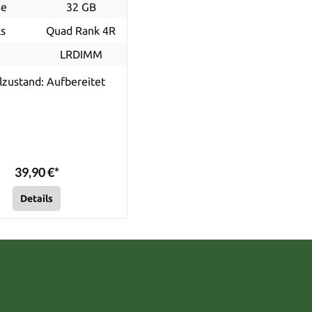
ße
32 GB
s
Quad Rank 4R
p
LRDIMM
lzustand: Aufbereitet
39,90 €*
Details