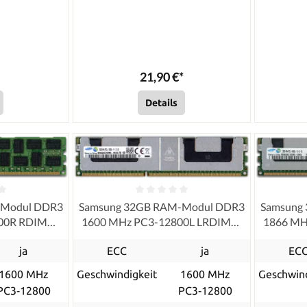
21,90 €*
Details
-Modul DDR3
Samsung 32GB RAM-Modul DDR3
Samsung
800R RDIMM
1600 MHz PC3-12800L LRDIMM
1866 MH
ished
ECC, refurbished
ja
ECC
ja
EC
1600 MHz
Geschwindigkeit
1600 MHz
Geschwind
PC3‑12800
PC3‑12800