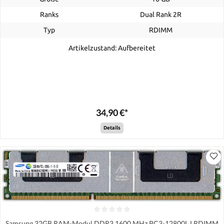
Ranks
Dual Rank 2R
Typ
RDIMM
Artikelzustand: Aufbereitet
34,90 €*
Details
Samsung 32GB RAM-Modul DDR3 1600 MHz PC3-12800L LRDIMM