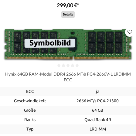
299,00 €*
Details
Hynix 64GB RAM-Modul DDR4 2666 MT/s PC4-2666V-L LRDIMM
ECC
ECC
ja
Geschwindigkeit
2666 MT/s PC4‑21300
Größe
64 GB
Ranks
Quad Rank 4R
Typ
LRDIMM