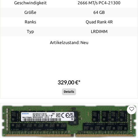
Geschwindigkeit
2666 MT/s PC4‑21300
Größe
64 GB
Ranks
Quad Rank 4R
Typ
LRDIMM
Artikelzustand: Neu
329,00 €*
Details