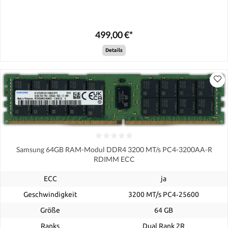
499,00 €*
Details
Samsung 64GB RAM-Modul DDR4 3200 MT/s PC4-3200AA-R
RDIMM ECC
ECC
ja
Geschwindigkeit
3200 MT/s PC4‑25600
Größe
64 GB
Ranks
Dual Rank 2R