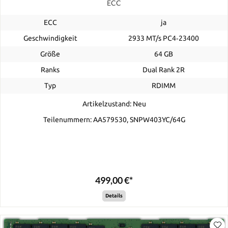
ECC
ECC
ja
Geschwindigkeit
2933 MT/s PC4‑23400
Größe
64 GB
Ranks
Dual Rank 2R
Typ
RDIMM
Artikelzustand: Neu
Teilenummern: AA579530, SNPW403YC/64G
499,00 €*
Details