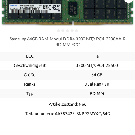
Samsung 64GB RAM-Modul DDR4 3200 MT/s PC4-3200AA-R
RDIMM ECC
ECC
ja
Geschwindigkeit
3200 MT/s PC4‑25600
Größe
64 GB
Ranks
Dual Rank 2R
Typ
RDIMM
Artikelzustand: Neu
Teilenummern: AA783423, SNPP2MYXC/64G