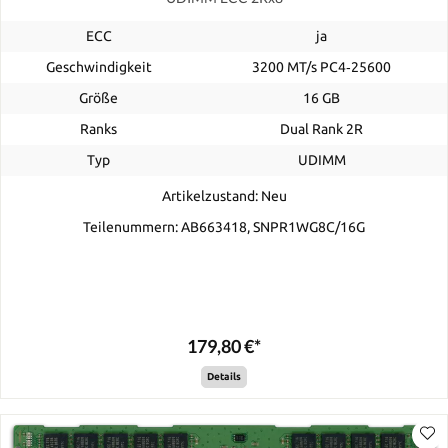
ECC
ja
Geschwindigkeit
3200 MT/s PC4‑25600
Größe
16 GB
Ranks
Dual Rank 2R
Typ
UDIMM
Artikelzustand: Neu
Teilenummern: AB663418, SNPR1WG8C/16G
179,80 €*
Details