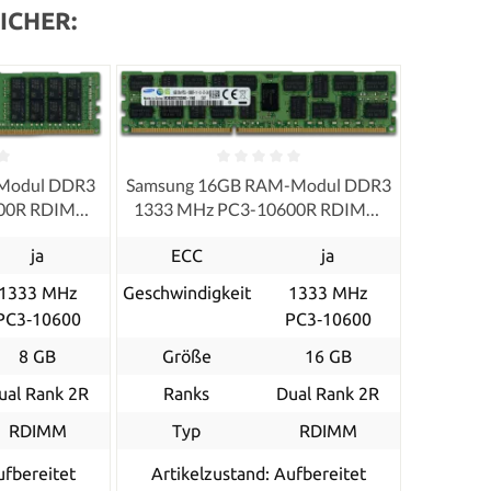
ICHER:
Modul DDR3
Samsung 16GB RAM-Modul DDR3
600R RDIMM
1333 MHz PC3-10600R RDIMM
ished
ECC, refurbished
ja
ECC
ja
1333 MHz
Geschwindigkeit
1333 MHz
PC3‑10600
PC3‑10600
8 GB
Größe
16 GB
ual Rank 2R
Ranks
Dual Rank 2R
RDIMM
Typ
RDIMM
ufbereitet
Artikelzustand: Aufbereitet