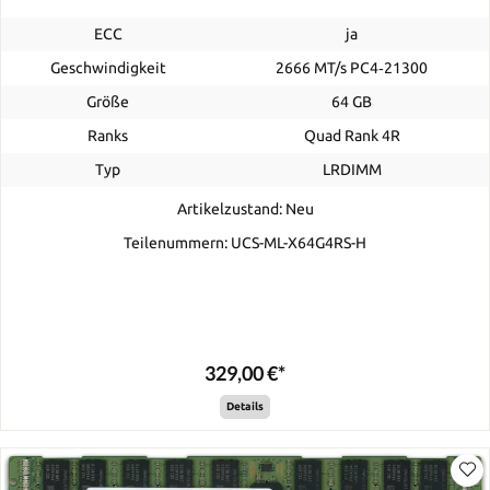
ECC
ja
Geschwindigkeit
2666 MT/s PC4‑21300
Größe
64 GB
Ranks
Quad Rank 4R
Typ
LRDIMM
Artikelzustand: Neu
Teilenummern: UCS-ML-X64G4RS-H
329,00 €*
Details