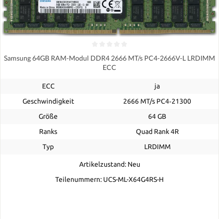
Samsung 64GB RAM-Modul DDR4 2666 MT/s PC4-2666V-L LRDIMM
ECC
ECC
ja
Geschwindigkeit
2666 MT/s PC4‑21300
Größe
64 GB
Ranks
Quad Rank 4R
Typ
LRDIMM
Artikelzustand: Neu
Teilenummern: UCS-ML-X64G4RS-H