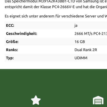
Das Speichermodul M391A2K43BB1-CTD von Samsung ist ein
entspricht damit der Klasse PC4-2666V-E und hat die Organis
Es eignet sich unter anderem für verschiedene Server und W
ECC:
ja
Geschwindigkeit:
2666 MT/s PC4-21
Größe:
16 GB
Ranks:
Dual Rank 2R
Typ:
UDIMM