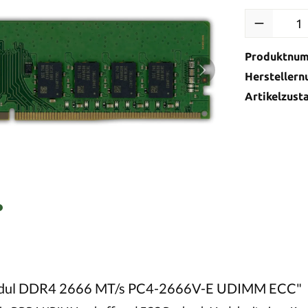
Produktnu
Hersteller
Artikelzust
odul DDR4 2666 MT/s PC4-2666V-E UDIMM ECC"