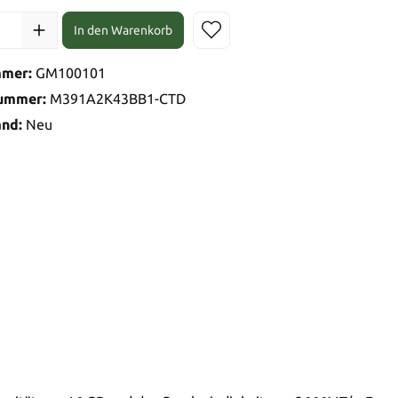
In den Warenkorb
mmer:
GM100101
nummer:
M391A2K43BB1-CTD
and:
Neu